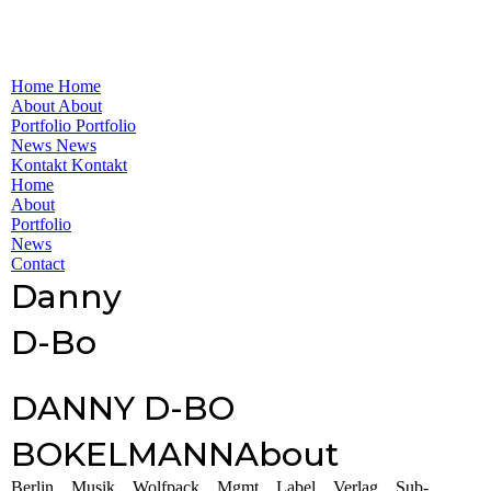
Home
Home
About
About
Portfolio
Portfolio
News
News
Kontakt
Kontakt
Home
About
Portfolio
News
Contact
Danny
D-Bo
DANNY D-BO
BOKELMANN
About
Berlin .. Musik .. Wolfpack .. Mgmt .. Label .. Verlag .. Sub-