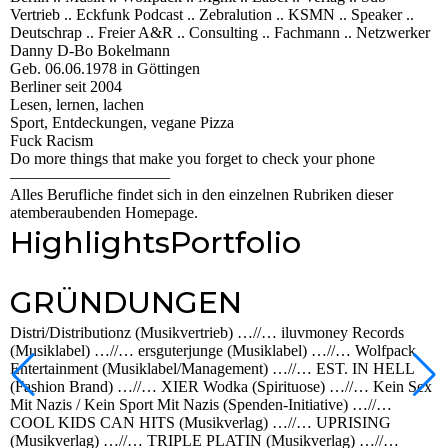
Vertrieb .. Eckfunk Podcast .. Zebralution .. KSMN .. Speaker ..
Deutschrap .. Freier A&R .. Consulting .. Fachmann .. Netzwerker
Danny D-Bo Bokelmann
Geb. 06.06.1978 in Göttingen
Berliner seit 2004
Lesen, lernen, lachen
Sport, Entdeckungen, vegane Pizza
Fuck Racism
Do more things that make you forget to check your phone
——————————
Alles Berufliche findet sich in den einzelnen Rubriken dieser
atemberaubenden Homepage.
Highlights
Portfolio
GRÜNDUNGEN
Distri/Distributionz (Musikvertrieb) …//… iluvmoney Records
(Musiklabel) …//… ersguterjunge (Musiklabel) …//… Wolfpack
Entertainment (Musiklabel/Management) …//… EST. IN HELL
(Fashion Brand) …//… XIER Wodka (Spirituose) …//… Kein Sex
Mit Nazis / Kein Sport Mit Nazis (Spenden-Initiative) …//…
COOL KIDS CAN HITS (Musikverlag) …//… UPRISING
(Musikverlag) …//… TRIPLE PLATIN (Musikverlag) …//…